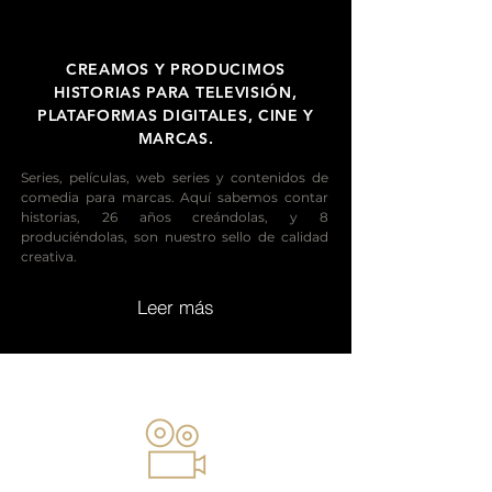
CREAMOS Y PRODUCIMOS
HISTORIAS PARA TELEVISIÓN,
PLATAFORMAS DIGITALES, CINE Y
MARCAS.
Series, películas, web series y contenidos de
comedia para marcas. Aquí sabemos contar
historias, 26 años creándolas, y 8
produciéndolas, son nuestro sello de calidad
creativa.
Leer más